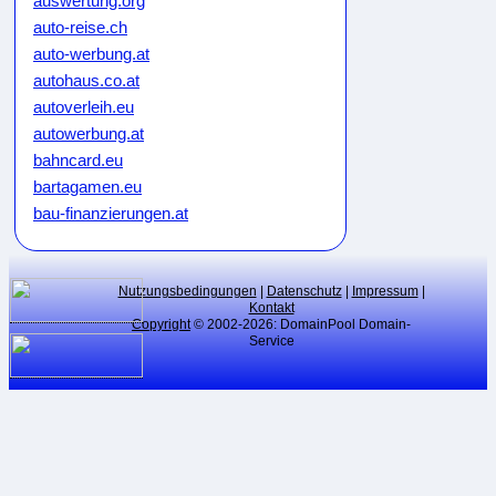
auswertung.org
auto-reise.ch
auto-werbung.at
autohaus.co.at
autoverleih.eu
autowerbung.at
bahncard.eu
bartagamen.eu
bau-finanzierungen.at
bauunternehmen.eu
bikeweb.de
bluecard.at
Nutzungsbedingungen
|
Datenschutz
|
Impressum
|
Kontakt
blumenkauf.at
Copyright
© 2002-2026: DomainPool Domain-
Service
blumenpflege.eu
börsenmakler.eu
botendienste.at
branchen-verzeichnis.at
cardgame.at
cardgames.at