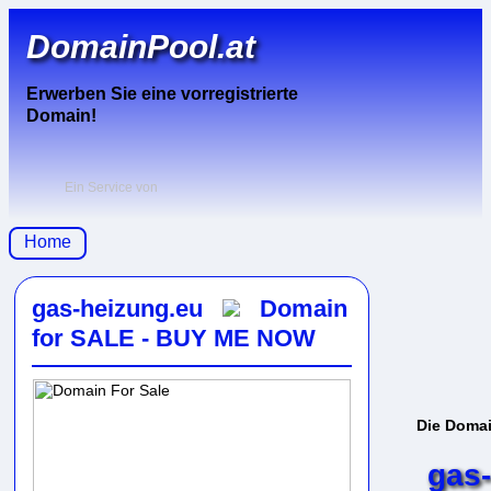
DomainPool.at
Erwerben Sie eine vorregistrierte
Domain!
Ein Service von
Home
gas-heizung.eu
Domain
for SALE - BUY ME NOW
Die Doma
gas-